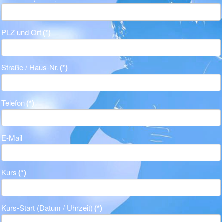
PLZ und Ort
(*)
Straße / Haus-Nr.
(*)
Telefon
(*)
E-Mail
Kurs
(*)
Kurs-Start (Datum / Uhrzeit)
(*)