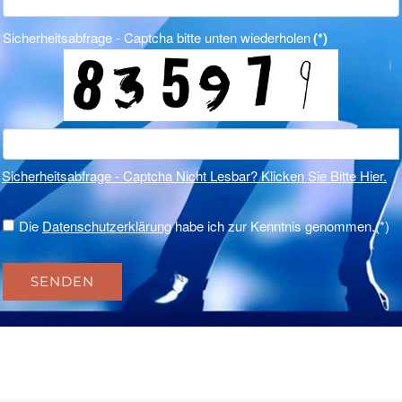
Sicherheitsabfrage - Captcha bitte unten wiederholen
(*)
Sicherheitsabfrage - Captcha Nicht Lesbar? Klicken Sie Bitte Hier.
Die
Datenschutzerklärung
habe ich zur Kenntnis genommen.(*)
SENDEN